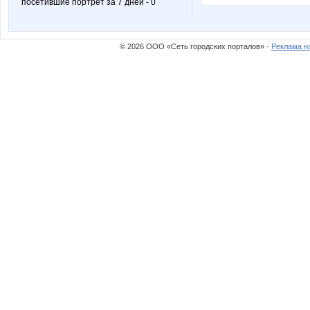
посетившие портрет за 7 дней - 0
Бусик
Девочка Ле
© 2026 ООО «Сеть городских порталов» ·
Реклама н
Лепесток Лотоса
Мам
Весна29.04
Веснуш