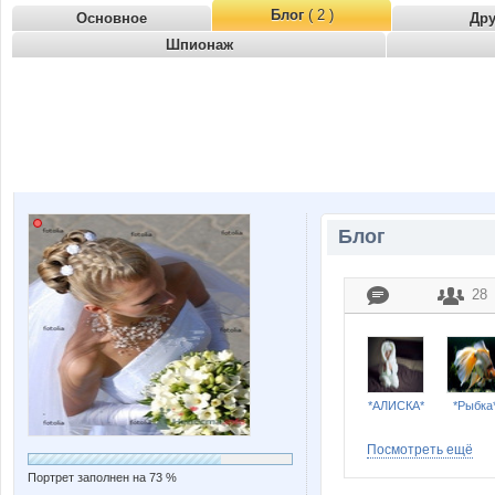
Блог
( 2 )
Основное
Др
Шпионаж
Блог
28
*АЛИСКА*
*Рыбка
Посмотреть ещё
Портрет заполнен на 73 %