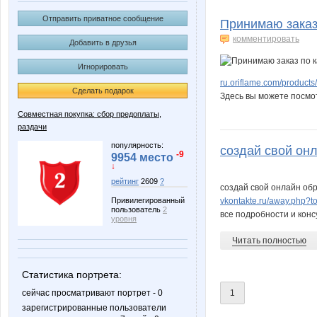
Irinabzina
Juliia
Отправить приватное сообщение
Принимаю заказ 
комментировать
Добавить в друзья
Игнорировать
NataliaShap
Natalya
ru.oriflame.com/products
Сделать подарок
Здесь вы можете посмо
Совместная покупка: сбор предоплаты,
раздачи
Zaika-Zaznaika
anniiss
популярность:
создай свой онл
-9
9954 место
↓
рейтинг
2609
?
создай свой онлайн обр
kleines
kristimas
Привилегированный
vkontakte.ru/away.php?t
пользователь
2
все подробности и конс
уровня
Читать полностью
unm
vishe
Статистика портрета:
сейчас просматривают портрет - 0
1
зарегистрированные пользователи